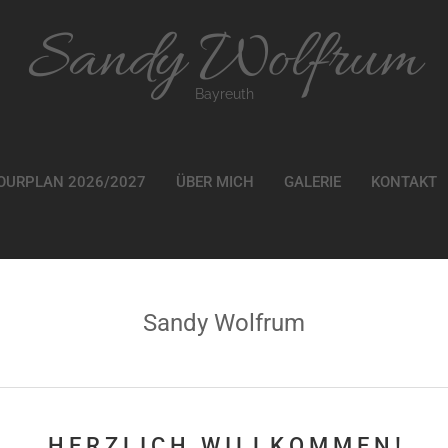
Sandy Wolfrum
Bayreuth
OURPLAN 2026/2027
ÜBER MICH
GALERIE
KONTAKT
Sandy Wolfrum
H E R Z L I C H W I L L K O M M E N !